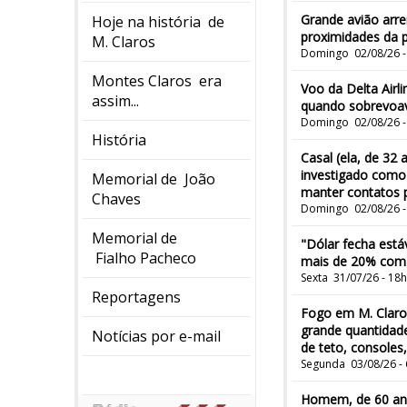
Grande avião arre
Hoje na história de
proximidades da pi
M. Claros
Domingo 02/08/26 -
Montes Claros era
Voo da Delta Airl
assim...
quando sobrevoav
Domingo 02/08/26 -
História
Casal (ela, de 32
investigado como
Memorial de João
manter contatos p
Chaves
Domingo 02/08/26 -
Memorial de
"Dólar fecha está
Fialho Pacheco
mais de 20% com 
Sexta 31/07/26 - 18
Reportagens
Fogo em M. Claros
grande quantidade
Notícias por e-mail
de teto, consoles,
Segunda 03/08/26 -
Homem, de 60 anos