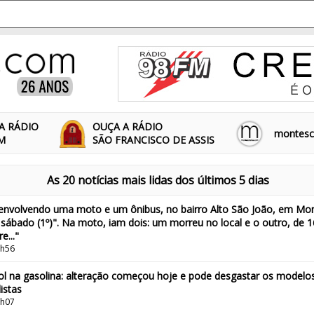
A RÁDIO
OUÇA A RÁDIO
montescl
FM
SÃO FRANCISCO DE ASSIS
As 20 notícias mais lidas dos últimos 5 dias
e envolvendo uma moto e um ônibus, no bairro Alto São João, em Mon
ábado (1º)". Na moto, iam dois: um morreu no local e o outro, de 1
e..."
8h56
l na gasolina: alteração começou hoje e pode desgastar os modelos
istas
7h07