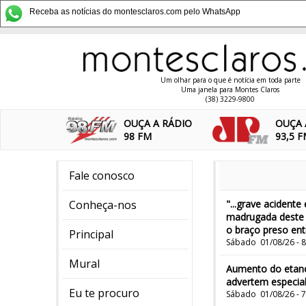
Receba as notícias do montesclaros.com pelo WhatsApp
Um olhar para o que é notícia em toda parte
Uma janela para Montes Claros
(38) 3229-9800
OUÇA A RÁDIO
OUÇA 
98 FM
93,5 
Fale conosco
Conheça-nos
"...grave acident
madrugada deste s
o braço preso entr
Principal
Sábado 01/08/26 - 
Mural
Aumento do etano
advertem especial
Eu te procuro
Sábado 01/08/26 - 