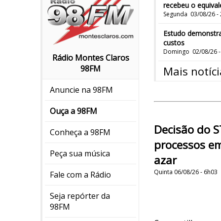
recebeu o equivale
Segunda 03/08/26 -
Estudo demonstra:
custos
Domingo 02/08/26 -
Rádio Montes Claros
98FM
Mais notícia
Anuncie na 98FM
Ouça a 98FM
Decisão do ST
Conheça a 98FM
processos em
Peça sua música
azar
Quinta 06/08/26 - 6h03
Fale com a Rádio
Seja repórter da
98FM