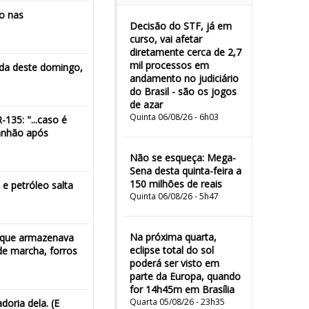
ão nas
Decisão do STF, já em
curso, vai afetar
diretamente cerca de 2,7
mil processos em
ada deste domingo,
andamento no judiciário
do Brasil - são os jogos
de azar
Quinta 06/08/26 - 6h03
135: "...caso é
ranhão após
Não se esqueça: Mega-
Sena desta quinta-feira a
150 milhões de reais
e petróleo salta
Quinta 06/08/26 - 5h47
Na próxima quarta,
o que armazenava
eclipse total do sol
de marcha, forros
poderá ser visto em
parte da Europa, quando
for 14h45m em Brasília
Quarta 05/08/26 - 23h35
oria dela. (E