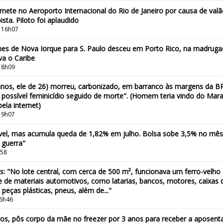
mete no Aeroporto Internacional do Rio de Janeiro por causa de val
sta. Piloto foi aplaudido
 16h07
ines de Nova Iorque para S. Paulo desceu em Porto Rico, na madrug
a o Caribe
 8h09
 anos, ele de 26) morreu, carbonizado, em barranco às margens da BR-
 possível feminicídio seguido de morte". (Homem teria vindo do Ma
ela internet)
 9h07
vel, mas acumula queda de 1,82% em julho. Bolsa sobe 3,5% no mês 
guerra"
h58
: "No lote central, com cerca de 500 m², funcionava um ferro-velh
 de materiais automotivos, como latarias, bancos, motores, caixas 
 peças plásticas, pneus, além de..."
 6h46
, pôs corpo da mãe no freezer por 3 anos para receber a aposentad