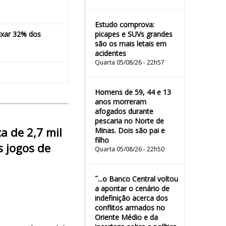
Estudo comprova:
aixar 32% dos
picapes e SUVs grandes
são os mais letais em
acidentes
Quarta 05/08/26 - 22h57
Homens de 59, 44 e 13
anos morreram
afogados durante
pescaria no Norte de
a de 2,7 mil
Minas. Dois são pai e
filho
s jogos de
Quarta 05/08/26 - 22h50
˜...o Banco Central voltou
a apontar o cenário de
indefinição acerca dos
conflitos armados no
Oriente Médio e da