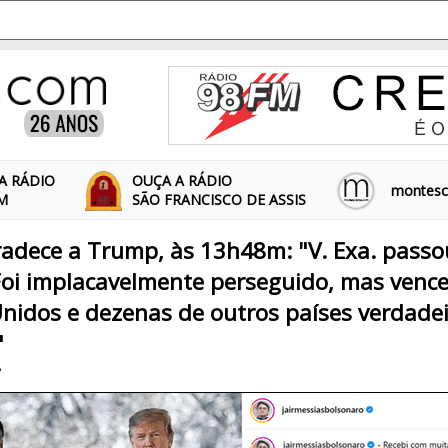
A RÁDIO
OUÇA A RÁDIO
montescl
FM
SÃO FRANCISCO DE ASSIS
adece a Trump, às 13h48m: "V. Exa. passo
Foi implacavelmente perseguido, mas venc
nidos e dezenas de outros países verdad
"
8