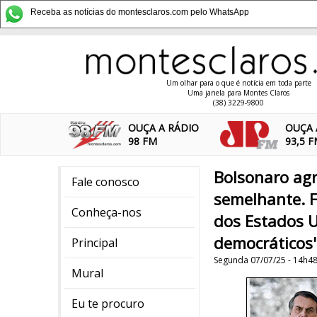
Receba as notícias do montesclaros.com pelo WhatsApp
Um olhar para o que é notícia em toda parte
Uma janela para Montes Claros
(38) 3229-9800
OUÇA A RÁDIO
OUÇA 
98 FM
93,5 
Bolsonaro agr
Fale conosco
semelhante. 
Conheça-nos
dos Estados U
democráticos
Principal
Segunda 07/07/25 - 14h4
Mural
Eu te procuro