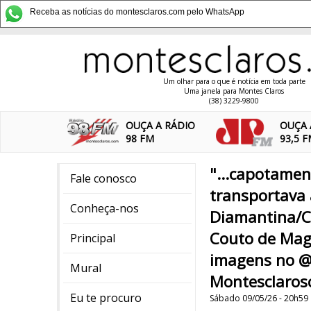
Receba as notícias do montesclaros.com pelo WhatsApp
Um olhar para o que é notícia em toda parte
Uma janela para Montes Claros
(38) 3229-9800
OUÇA A RÁDIO
OUÇA 
98 FM
93,5 
"...capotamen
Fale conosco
transportava
Conheça-nos
Diamantina/Ca
Couto de Maga
Principal
imagens no @
Mural
Montesclaros
Eu te procuro
Sábado 09/05/26 - 20h59