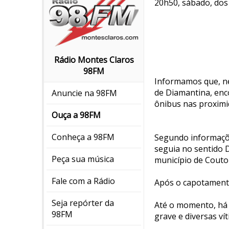
20h50, sábado, do
Rádio Montes Claros
98FM
Informamos que, n
de Diamantina, en
Anuncie na 98FM
ônibus nas proximi
Ouça a 98FM
Conheça a 98FM
Segundo informaçõe
seguia no sentido 
Peça sua música
município de Couto
Fale com a Rádio
Após o capotamento
Seja repórter da
Até o momento, há 
98FM
grave e diversas v