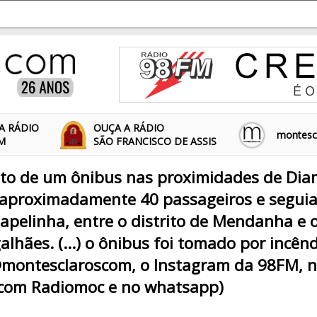
A RÁDIO
OUÇA A RÁDIO
montescl
FM
SÃO FRANCISCO DE ASSIS
to de um ônibus nas proximidades de Diama
 aproximadamente 40 passageiros e seguia
pelinha, entre o distrito de Mendanha e 
lhães. (...) o ônibus foi tomado por incênd
montesclaroscom, o Instagram da 98FM, n
com Radiomoc e no whatsapp)