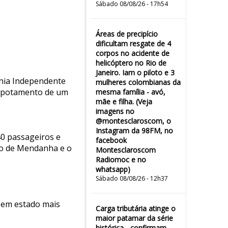
Sábado 08/08/26 - 17h54
Áreas de precipício
dificultam resgate de 4
corpos no acidente de
helicóptero no Rio de
Janeiro. Iam o piloto e 3
hia Independente
mulheres colombianas da
capotamento de um
mesma família - avó,
mãe e filha. (Veja
imagens no
@montesclaroscom, o
Instagram da 98FM, no
0 passageiros e
facebook
ito de Mendanha e o
Montesclaroscom
Radiomoc e no
whatsapp)
Sábado 08/08/26 - 12h37
s em estado mais
Carga tributária atinge o
maior patamar da série
histórica - confirmam